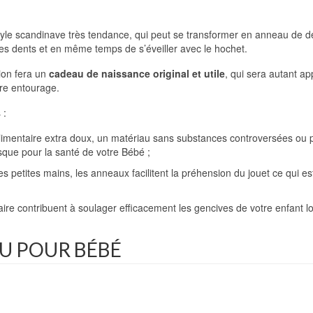
style scandinave très tendance, qui peut se transformer en anneau de d
es dents et en même temps de s’éveiller avec le hochet.
tion fera un
cadeau de naissance original et utile
, qui sera autant a
tre entourage.
 :
 alimentaire extra doux, un matériau sans substances controversées ou p
isque pour la santé de votre Bébé ;
 petites mains, les anneaux facilitent la préhension du jouet ce qui est 
aire contribuent à soulager efficacement les gencives de votre enfant lor
AU POUR BÉBÉ