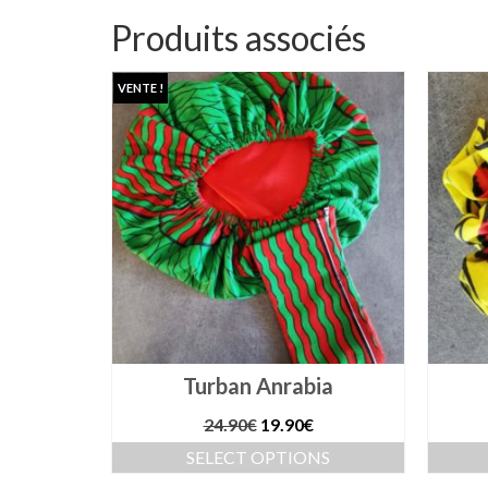
Produits associés
VENTE !
rou
Turban Anrabia
Le
Le
24.90
€
19.90
€
prix
prix
NS
SELECT OPTIONS
initial
actuel