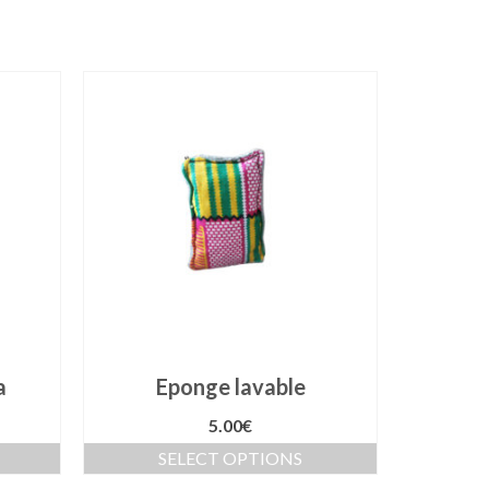
VENTE !
a
Eponge lavable
T
5.00
€
SELECT OPTIONS
S