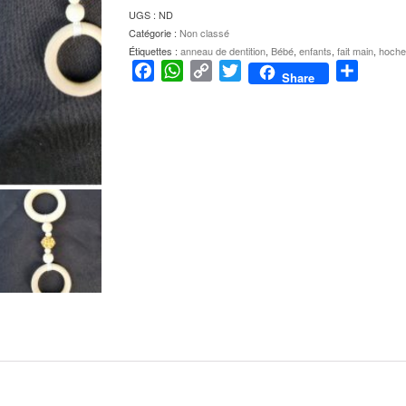
UGS :
ND
Catégorie :
Non classé
Étiquettes :
anneau de dentition
,
Bébé
,
enfants
,
fait main
,
hoche
Facebook
WhatsApp
Copy
Twitter
Partage
Share
Link