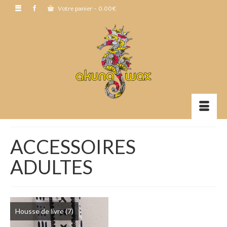
Votre panier
-
0.00
€
ACCESSOIRES
ADULTES
Housse de livre
(7)