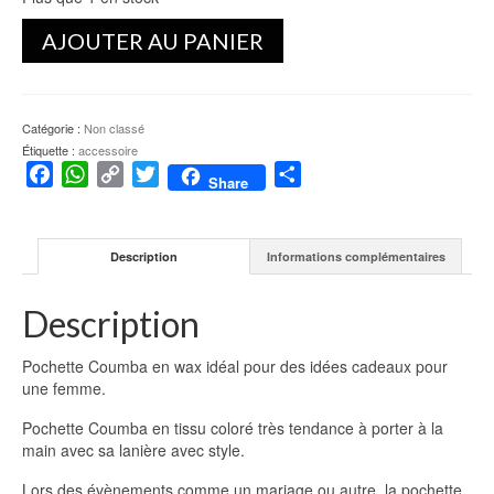
19.90€.
11.90€.
quantité
AJOUTER AU PANIER
de
Pochette
Coumba
Catégorie :
Non classé
Étiquette :
accessoire
Facebook
WhatsApp
Copy
Twitter
Partager
Share
Link
Description
Informations complémentaires
Description
Pochette Coumba en wax idéal pour des idées cadeaux pour
une femme.
Pochette Coumba en tissu coloré très tendance à porter à la
main avec sa lanière avec style.
Lors des évènements comme un mariage ou autre, la pochette