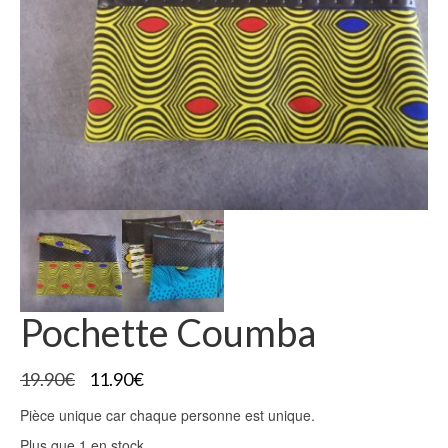
Pochette Coumba
Le
Le
19.90
€
11.90
€
prix
prix
Pièce unique car chaque personne est unique.
initial
actuel
était :
est :
Plus que 1 en stock