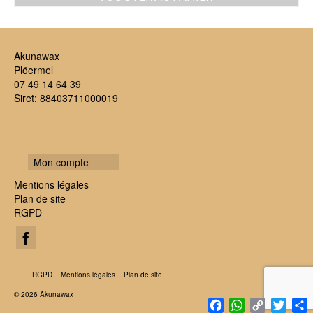
Akunawax
Plöermel
07 49 14 64 39
Siret: 88403711000019
Mon compte
Mentions légales
Plan de site
RGPD
RGPD
Mentions légales
Plan de site
© 2026 Akunawax
Facebook
WhatsApp
Copy
Twitte
P