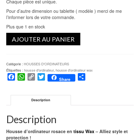
Chaque pièce est unique.
Pour d’autre dimension ou tablette ( modèle ) merci de me
l’informer lors de votre commande.
Plus que 1 en stock
quantité
AJOUTER AU PANIER
de
Housse
d'ordinateur
rosace
Catégorie :
HOUSSES D'ORDINATEURS
Étiquettes :
housse d'ordinateur
,
housse d'ordinateur wax
Facebook
WhatsApp
Copy
Twitter
Partager
Share
Link
Description
Description
Housse d’ordinateur rosace en
tissu Wax
– Alliez style et
protection !