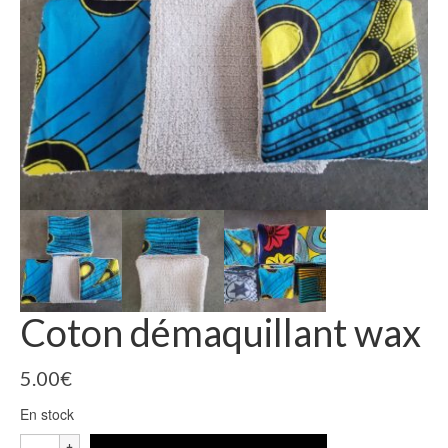
Coton démaquillant wax
5.00
€
En stock
quantité