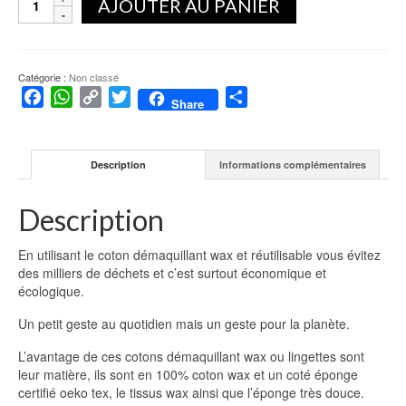
AJOUTER AU PANIER
de
Coton
démaquillant
wax
Catégorie :
Non classé
Facebook
WhatsApp
Copy
Twitter
Partager
Share
Link
Description
Informations complémentaires
Description
En utilisant le coton démaquillant wax et réutilisable vous évitez
des milliers de déchets et c’est surtout économique et
écologique.
Un petit geste au quotidien mais un geste pour la planète.
L’avantage de ces cotons démaquillant wax ou lingettes sont
leur matière, ils sont en 100% coton wax et un coté éponge
certifié oeko tex, le tissus wax ainsi que l’éponge très douce.