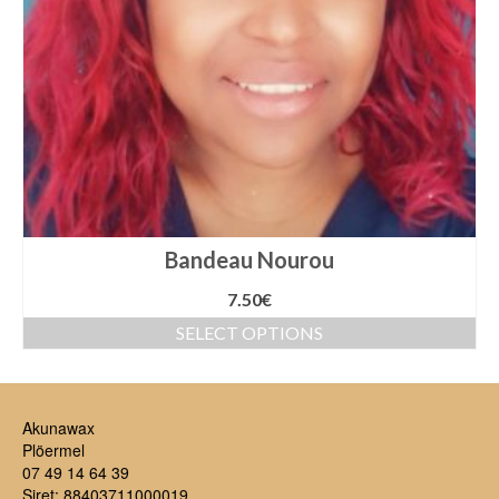
Bandeau Nourou
7.50
€
SELECT OPTIONS
Akunawax
Plöermel
07 49 14 64 39
Siret: 88403711000019