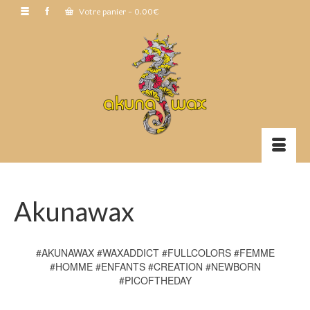
Votre panier
-
0.00
€
Akunawax
#AKUNAWAX #WAXADDICT #FULLCOLORS #FEMME
#HOMME #ENFANTS #CREATION #NEWBORN
#PICOFTHEDAY