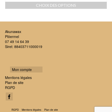
CHOIX DES OPTIONS
Ce
produit
a
plusieurs
variations.
Akunawax
Les
Plöermel
options
07 49 14 64 39
peuvent
Siret: 88403711000019
être
choisies
sur
la
Mon compte
page
du
Mentions légales
produit
Plan de site
RGPD
RGPD
Mentions légales
Plan de site