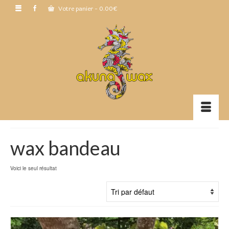
Votre panier
-
0.00
€
wax bandeau
Voici le seul résultat