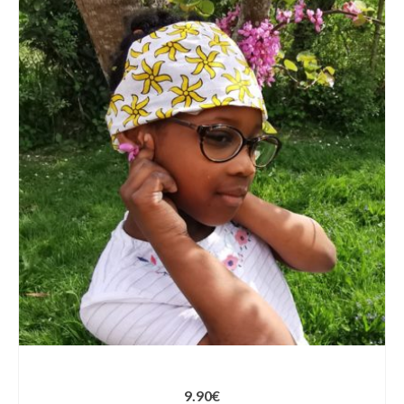
9.90
€