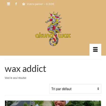
Votre panier
-
0.00
€
wax addict
Voici le seul résultat