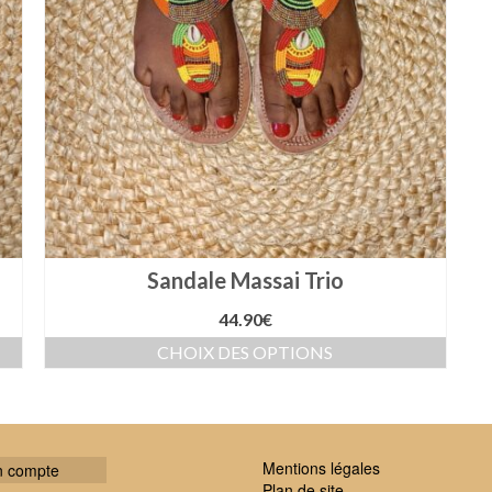
Sandale Massai Trio
44.90
€
CHOIX DES OPTIONS
Ce
produit
a
plusieurs
variations.
Mentions légales
 compte
Les
Plan de site