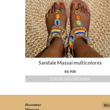
Sandale Massai multicolores
44.90
€
CHOIX DES OPTIONS
Ce
produit
a
plusieurs
variations.
Akunawax
Mon
Les
Plöermel