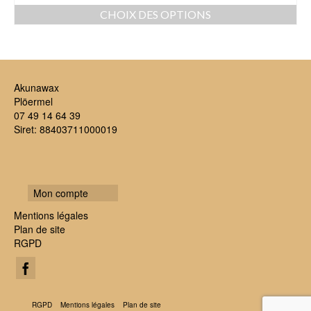
CHOIX DES OPTIONS
Ce
produit
a
plusieurs
variations.
Akunawax
Les
Plöermel
options
07 49 14 64 39
peuvent
Siret: 88403711000019
être
choisies
sur
la
Mon compte
page
du
Mentions légales
produit
Plan de site
RGPD
RGPD
Mentions légales
Plan de site