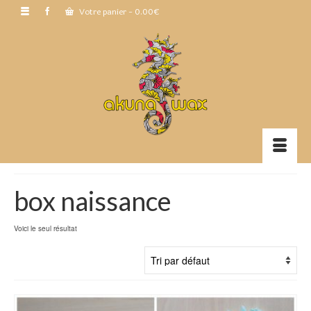
Votre panier
-
0.00
€
box naissance
Voici le seul résultat